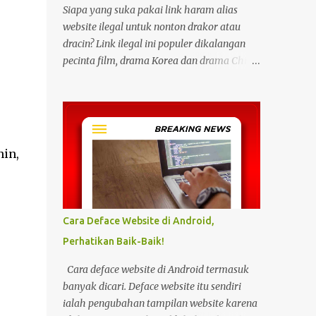
Siapa yang suka pakai link haram alias
website ilegal untuk nonton drakor atau
dracin? Link ilegal ini populer dikalangan
pecinta film, drama Korea dan drama China
karena kita bisa menonton semua itu
dengan gratis tanpa biaya apapun. Bahkan
link ilegal ini juga mengunggah episode
baru dengan kecepatan yang sama dengan
link legal berbayar. Namun kebiasaan
nin,
tersebut sepertinya harus dihentikan
sekarang juga. Pasalnya menonton film,
konser, drama, atau apapun itu di situs tidak
resmi disebut bisa menjadi jalan masuk
Cara Deface Website di Android,
peretasan pada perangkat elektronik.
Perhatikan Baik-Baik!
Pengalaman ini dibagikan oleh pengguna
media sosial X, @kdrama_menfess pada
Cara deface website di Android termasuk
Selasa (23/2/2024) siang. Dalam
banyak dicari. Deface website itu sendiri
unggahannya, terlihat perangkat laptop
ialah pengubahan tampilan website karena
yang diduga diretas setelah digunakan