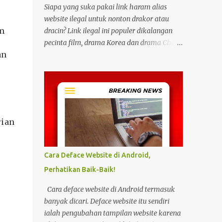
Siapa yang suka pakai link haram alias
website ilegal untuk nonton drakor atau
m
dracin? Link ilegal ini populer dikalangan
pecinta film, drama Korea dan drama China
an
karena kita bisa menonton semua itu
dengan gratis tanpa biaya apapun. Bahkan
link ilegal ini juga mengunggah episode
baru dengan kecepatan yang sama dengan
link legal berbayar. Namun kebiasaan
tersebut sepertinya harus dihentikan
rian
sekarang juga. Pasalnya menonton film,
konser, drama, atau apapun itu di situs tidak
resmi disebut bisa menjadi jalan masuk
Cara Deface Website di Android,
peretasan pada perangkat elektronik.
Perhatikan Baik-Baik!
Pengalaman ini dibagikan oleh pengguna
media sosial X, @kdrama_menfess pada
Cara deface website di Android termasuk
Selasa (23/2/2024) siang. Dalam
banyak dicari. Deface website itu sendiri
unggahannya, terlihat perangkat laptop
ialah pengubahan tampilan website karena
yang diduga diretas setelah digunakan