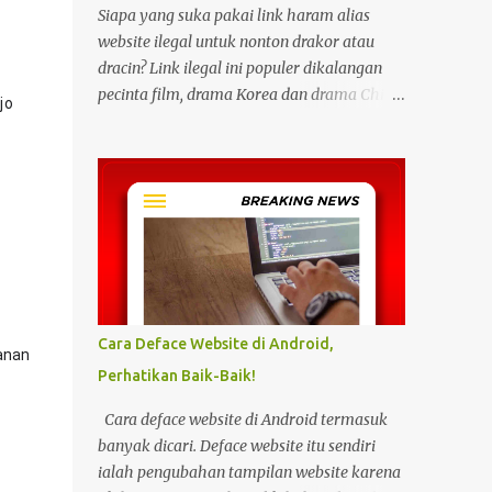
Siapa yang suka pakai link haram alias
website ilegal untuk nonton drakor atau
dracin? Link ilegal ini populer dikalangan
pecinta film, drama Korea dan drama China
o 
karena kita bisa menonton semua itu
dengan gratis tanpa biaya apapun. Bahkan
link ilegal ini juga mengunggah episode
baru dengan kecepatan yang sama dengan
link legal berbayar. Namun kebiasaan
tersebut sepertinya harus dihentikan
sekarang juga. Pasalnya menonton film,
konser, drama, atau apapun itu di situs tidak
resmi disebut bisa menjadi jalan masuk
Cara Deface Website di Android,
nan 
peretasan pada perangkat elektronik.
Perhatikan Baik-Baik!
Pengalaman ini dibagikan oleh pengguna
media sosial X, @kdrama_menfess pada
Cara deface website di Android termasuk
Selasa (23/2/2024) siang. Dalam
banyak dicari. Deface website itu sendiri
unggahannya, terlihat perangkat laptop
ialah pengubahan tampilan website karena
yang diduga diretas setelah digunakan