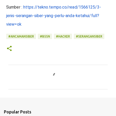
Sumber : 
https://tekno.tempo.co/read/1566125/3-
jenis-serangan-siber-yang-perlu-anda-ketahui/full?
view=ok
#ANCAMANSIBER
#BSSN
#HACKER
#SERANGANSIBER
C
o
m
m
e
n
Popular Posts