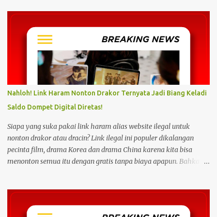
t
s
Nahloh! Link Haram Nonton Drakor Ternyata Jadi Biang Keladi
Saldo Dompet Digital Diretas!
Siapa yang suka pakai link haram alias website ilegal untuk
nonton drakor atau dracin? Link ilegal ini populer dikalangan
pecinta film, drama Korea dan drama China karena kita bisa
menonton semua itu dengan gratis tanpa biaya apapun. Bahkan
link ilegal ini juga mengunggah episode baru dengan kecepatan
yang sama dengan link legal berbayar. Namun kebiasaan tersebut
sepertinya harus dihentikan sekarang juga. Pasalnya menonton
film, konser, drama, atau apapun itu di situs tidak resmi disebut