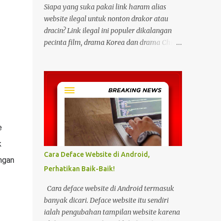
Siapa yang suka pakai link haram alias
website ilegal untuk nonton drakor atau
dracin? Link ilegal ini populer dikalangan
pecinta film, drama Korea dan drama China
karena kita bisa menonton semua itu
dengan gratis tanpa biaya apapun. Bahkan
link ilegal ini juga mengunggah episode
baru dengan kecepatan yang sama dengan
link legal berbayar. Namun kebiasaan
tersebut sepertinya harus dihentikan
sekarang juga. Pasalnya menonton film,
 
konser, drama, atau apapun itu di situs tidak
 
resmi disebut bisa menjadi jalan masuk
Cara Deface Website di Android,
gan 
peretasan pada perangkat elektronik.
Perhatikan Baik-Baik!
Pengalaman ini dibagikan oleh pengguna
media sosial X, @kdrama_menfess pada
Cara deface website di Android termasuk
Selasa (23/2/2024) siang. Dalam
banyak dicari. Deface website itu sendiri
unggahannya, terlihat perangkat laptop
ialah pengubahan tampilan website karena
yang diduga diretas setelah digunakan