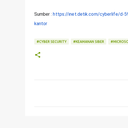
Sumber : 
https://inet.detik.com/cyberlife/d
kantor
#CYBER SECURITY
#KEAMANAN SIBER
#MICROS
C
o
m
m
e