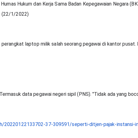
iro Humas Hukum dan Kerja Sama Badan Kepegawaian Negara (BKN
 (22/1/2022)
perangkat laptop milik salah seorang pegawai di kantor pusat. H
ermasuk data pegawai negeri sipil (PNS). "Tidak ada yang bocor
/20220122133702-37-309591/seperti-ditjen-pajak-instansi-in