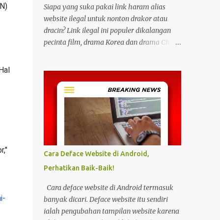
) 
Siapa yang suka pakai link haram alias
website ilegal untuk nonton drakor atau
dracin? Link ilegal ini populer dikalangan
pecinta film, drama Korea dan drama China
karena kita bisa menonton semua itu
dengan gratis tanpa biaya apapun. Bahkan
al 
link ilegal ini juga mengunggah episode
baru dengan kecepatan yang sama dengan
link legal berbayar. Namun kebiasaan
tersebut sepertinya harus dihentikan
sekarang juga. Pasalnya menonton film,
konser, drama, atau apapun itu di situs tidak
resmi disebut bisa menjadi jalan masuk
," 
Cara Deface Website di Android,
peretasan pada perangkat elektronik.
Perhatikan Baik-Baik!
Pengalaman ini dibagikan oleh pengguna
media sosial X, @kdrama_menfess pada
Cara deface website di Android termasuk
Selasa (23/2/2024) siang. Dalam
i-
banyak dicari. Deface website itu sendiri
unggahannya, terlihat perangkat laptop
ialah pengubahan tampilan website karena
yang diduga diretas setelah digunakan