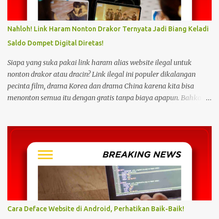
Nahloh! Link Haram Nonton Drakor Ternyata Jadi Biang Keladi
Saldo Dompet Digital Diretas!
Siapa yang suka pakai link haram alias website ilegal untuk
nonton drakor atau dracin? Link ilegal ini populer dikalangan
pecinta film, drama Korea dan drama China karena kita bisa
menonton semua itu dengan gratis tanpa biaya apapun. Bahkan
link ilegal ini juga mengunggah episode baru dengan kecepatan
yang sama dengan link legal berbayar. Namun kebiasaan tersebut
sepertinya harus dihentikan sekarang juga. Pasalnya menonton
film, konser, drama, atau apapun itu di situs tidak resmi disebut
bisa menjadi jalan masuk peretasan pada perangkat elektronik.
Pengalaman ini dibagikan oleh pengguna media sosial X,
@kdrama_menfess pada Selasa (23/2/2024) siang. Dalam
unggahannya, terlihat perangkat laptop yang diduga diretas
setelah digunakan untuk menonton di layanan streaming ilegal. "
Cara Deface Website di Android, Perhatikan Baik-Baik!
Web kayak gini bahaya gais buat hp dan laptop kalian bisa ada