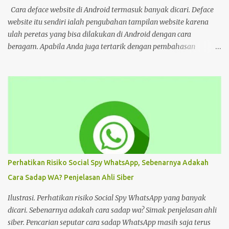
virus juga. Coba deh kalian aware sama masalah kejahatan
Cara deface website di Android termasuk banyak dicari. Deface
cyberspace, google sendiri aja ," tulis unggahan. Dilansir dari
website itu sendiri ialah pengubahan tampilan website karena
Kompas...
ulah peretas yang bisa dilakukan di Android dengan cara
beragam. Apabila Anda juga tertarik dengan pembahasan
tersebut, bisa ikuti tutorial HP di bawah Cara Deface Website di
Android dan Panduannya Pada dasarnya, cara untuk deface
website sangat beragam. Bisa dengan memanfaatkan aplikasi,
browser, dan lain sebagainya. Tiap cara tersebut menawarkan
beragam kemudahan tersendiri yang bisa Anda pilih sesuai
keinginan. Namun sebelum mengulas tutorialnya, tentu akan
lebih baik untuk mengenal deface website secara mendalam.
Deface website bisa mengubah sebagian tampilan maupun
keseluruhan. Mulai dari penggantian font, memunculkan spam
Perhatikan Risiko Social Spy WhatsApp, Sebenarnya Adakah
iklan, mengubah konten di dalam website, dan masih banyak lagi.
Cara Sadap WA? Penjelasan Ahli Siber
Pada dasarnya, deface website dilakukan dengan tujuan tertentu.
Seperti menunjukkan kelemahan situs, menjual produk, atau
Ilustrasi. Perhatikan risiko Social Spy WhatsApp yang banyak
hanya kesenangan pribadi. Hal te...
dicari. Sebenarnya adakah cara sadap wa? Simak penjelasan ahli
siber. Pencarian seputar cara sadap WhatsApp masih saja terus