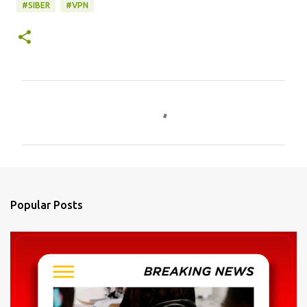
#SIBER
#VPN
C
o
m
m
e
n
Popular Posts
t
s