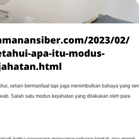
tahui, selain bermanfaat tapi juga menimbulkan bahaya yang ser
awab. Salah satu modus kejahatan yang dilakukan oleh para
erjadi ketika seseorang menyamar sebagai kontak atau merek