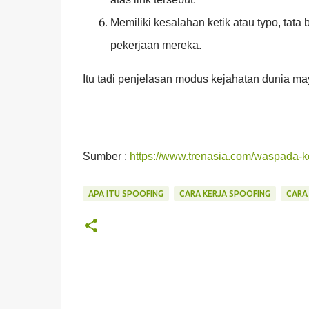
Memiliki kesalahan ketik atau typo, tat
pekerjaan mereka.
Itu tadi penjelasan modus kejahatan dunia ma
Sumber :
https://www.trenasia.com/waspada-k
APA ITU SPOOFING
CARA KERJA SPOOFING
CARA
C