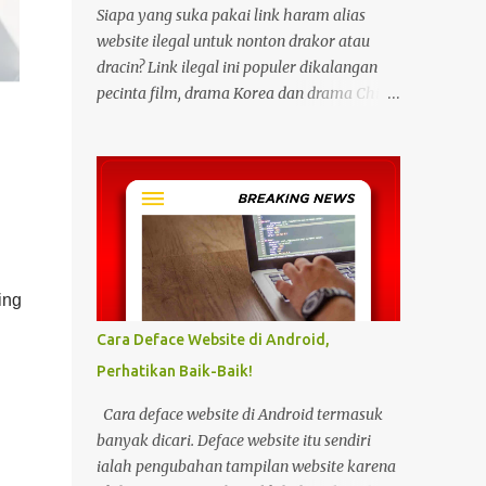
Siapa yang suka pakai link haram alias
website ilegal untuk nonton drakor atau
dracin? Link ilegal ini populer dikalangan
pecinta film, drama Korea dan drama China
karena kita bisa menonton semua itu
dengan gratis tanpa biaya apapun. Bahkan
link ilegal ini juga mengunggah episode
baru dengan kecepatan yang sama dengan
link legal berbayar. Namun kebiasaan
tersebut sepertinya harus dihentikan
sekarang juga. Pasalnya menonton film,
ing
konser, drama, atau apapun itu di situs tidak
resmi disebut bisa menjadi jalan masuk
Cara Deface Website di Android,
peretasan pada perangkat elektronik.
Perhatikan Baik-Baik!
Pengalaman ini dibagikan oleh pengguna
media sosial X, @kdrama_menfess pada
Cara deface website di Android termasuk
Selasa (23/2/2024) siang. Dalam
banyak dicari. Deface website itu sendiri
unggahannya, terlihat perangkat laptop
ialah pengubahan tampilan website karena
yang diduga diretas setelah digunakan