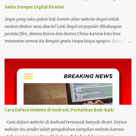
Saldo Dompet Digital Diretas!
Siapa yang suka pakai link haram alias website ilegal untuk
nonton drakor atau dracin? Link ilegal ini populer dikalangan
pecinta film, drama Korea dan drama China karena kita bisa
menonton semua itu dengan gratis tanpa biaya apapun. Bahkan
link ilegal ini juga mengunggah episode baru dengan kecepatan
yang sama dengan link legal berbayar. Namun kebiasaan tersebut
sepertinya harus dihentikan sekarang juga. Pasalnya menonton
film, konser, drama, atau apapun itu di situs tidak resmi disebut
bisa menjadi jalan masuk peretasan pada perangkat elektronik.
Pengalaman ini dibagikan oleh pengguna media sosial X,
@kdrama_menfess pada Selasa (23/2/2024) siang. Dalam
unggahannya, terlihat perangkat laptop yang diduga diretas
setelah digunakan untuk menonton di layanan streaming ilegal. "
Cara Deface Website di Android, Perhatikan Baik-Baik!
Web kayak gini bahaya gais buat hp dan laptop kalian bisa ada
virus juga. Coba deh kalian aware sama masalah kejahatan
Cara deface website di Android termasuk banyak dicari. Deface
cyberspace, google sendiri aja ," tulis unggahan. Dilansir dari
website itu sendiri ialah pengubahan tampilan website karena
Kompas...