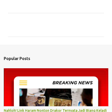
C
o
m
m
e
n
Popular Posts
t
s
Nahloh! Link Haram Nonton Drakor Ternyata Jadi Biang Keladi