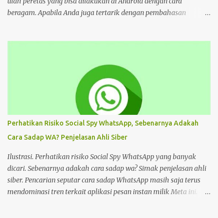
ulah peretas yang bisa dilakukan di Android dengan cara
beragam. Apabila Anda juga tertarik dengan pembahasan
tersebut, bisa ikuti tutorial HP di bawah Cara Deface Website di
Android dan Panduannya Pada dasarnya, cara untuk deface
website sangat beragam. Bisa dengan memanfaatkan aplikasi,
browser, dan lain sebagainya. Tiap cara tersebut menawarkan
beragam kemudahan tersendiri yang bisa Anda pilih sesuai
keinginan. Namun sebelum mengulas tutorialnya, tentu akan
lebih baik untuk mengenal deface website secara mendalam.
Deface website bisa mengubah sebagian tampilan maupun
keseluruhan. Mulai dari penggantian font, memunculkan spam
Perhatikan Risiko Social Spy WhatsApp, Sebenarnya Adakah
iklan, mengubah konten di dalam website, dan masih banyak lagi.
Cara Sadap WA? Penjelasan Ahli Siber
Pada dasarnya, deface website dilakukan dengan tujuan tertentu.
Seperti menunjukkan kelemahan situs, menjual produk, atau
Ilustrasi. Perhatikan risiko Social Spy WhatsApp yang banyak
hanya kesenangan pribadi. Hal te...
dicari. Sebenarnya adakah cara sadap wa? Simak penjelasan ahli
siber. Pencarian seputar cara sadap WhatsApp masih saja terus
mendominasi tren terkait aplikasi pesan instan milik Meta ini.
Masih banyak pengguna WhatsApp yang mencari cara sadap
WhatsApp. Salah satunya adalah Social Spy WhatsApp. Apakah