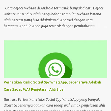
Web kayak gini bahaya gais buat hp dan laptop kalian bisa ada
virus juga. Coba deh kalian aware sama masalah kejahatan
Cara deface website di Android termasuk banyak dicari. Deface
cyberspace, google sendiri aja ," tulis unggahan. Dilansir dari
website itu sendiri ialah pengubahan tampilan website karena
Kompas...
ulah peretas yang bisa dilakukan di Android dengan cara
beragam. Apabila Anda juga tertarik dengan pembahasan
tersebut, bisa ikuti tutorial HP di bawah Cara Deface Website di
Android dan Panduannya Pada dasarnya, cara untuk deface
website sangat beragam. Bisa dengan memanfaatkan aplikasi,
browser, dan lain sebagainya. Tiap cara tersebut menawarkan
beragam kemudahan tersendiri yang bisa Anda pilih sesuai
keinginan. Namun sebelum mengulas tutorialnya, tentu akan
lebih baik untuk mengenal deface website secara mendalam.
Deface website bisa mengubah sebagian tampilan maupun
keseluruhan. Mulai dari penggantian font, memunculkan spam
Perhatikan Risiko Social Spy WhatsApp, Sebenarnya Adakah
iklan, mengubah konten di dalam website, dan masih banyak lagi.
Cara Sadap WA? Penjelasan Ahli Siber
Pada dasarnya, deface website dilakukan dengan tujuan tertentu.
Seperti menunjukkan kelemahan situs, menjual produk, atau
Ilustrasi. Perhatikan risiko Social Spy WhatsApp yang banyak
hanya kesenangan pribadi. Hal te...
dicari. Sebenarnya adakah cara sadap wa? Simak penjelasan ahli