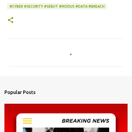
#CYBER #SECURITY #SEBUT #MODUS #DATA #BREACH
C
o
m
m
e
n
Popular Posts
t
s