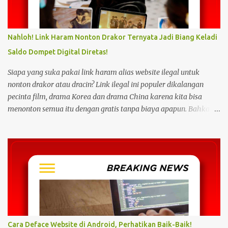
Nahloh! Link Haram Nonton Drakor Ternyata Jadi Biang Keladi
Saldo Dompet Digital Diretas!
Siapa yang suka pakai link haram alias website ilegal untuk
nonton drakor atau dracin? Link ilegal ini populer dikalangan
pecinta film, drama Korea dan drama China karena kita bisa
menonton semua itu dengan gratis tanpa biaya apapun. Bahkan
link ilegal ini juga mengunggah episode baru dengan kecepatan
yang sama dengan link legal berbayar. Namun kebiasaan tersebut
sepertinya harus dihentikan sekarang juga. Pasalnya menonton
film, konser, drama, atau apapun itu di situs tidak resmi disebut
bisa menjadi jalan masuk peretasan pada perangkat elektronik.
Pengalaman ini dibagikan oleh pengguna media sosial X,
@kdrama_menfess pada Selasa (23/2/2024) siang. Dalam
unggahannya, terlihat perangkat laptop yang diduga diretas
setelah digunakan untuk menonton di layanan streaming ilegal. "
Cara Deface Website di Android, Perhatikan Baik-Baik!