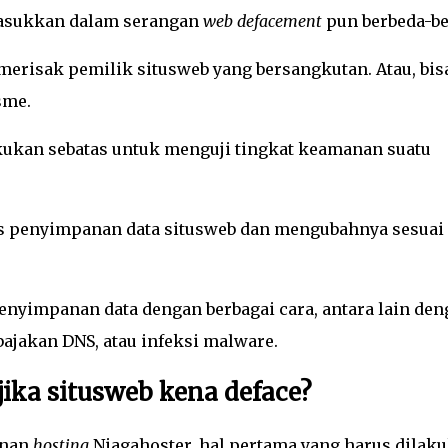
masukkan dalam serangan
web defacement
pun berbeda-be
 merisak pemilik situsweb yang bersangkutan. Atau, bis
sme.
akukan sebatas untuk menguji tingkat keamanan suatu
 penyimpanan data situsweb dan mengubahnya sesuai
enyimpanan data dengan berbagai cara, antara lain den
ajakan DNS, atau infeksi malware.
ika situsweb kena deface?
anan
hosting
Niagahoster, hal pertama yang harus dilak