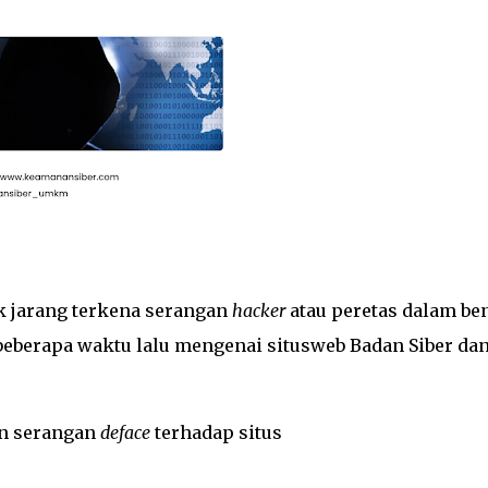
k jarang terkena serangan
hacker
atau peretas dalam be
 beberapa waktu lalu mengenai situsweb Badan Siber da
an serangan
deface
terhadap situs