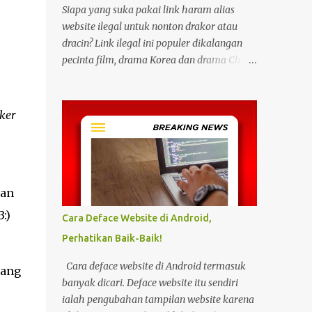
Siapa yang suka pakai link haram alias
website ilegal untuk nonton drakor atau
dracin? Link ilegal ini populer dikalangan
pecinta film, drama Korea dan drama China
karena kita bisa menonton semua itu
dengan gratis tanpa biaya apapun. Bahkan
link ilegal ini juga mengunggah episode
ker
baru dengan kecepatan yang sama dengan
link legal berbayar. Namun kebiasaan
tersebut sepertinya harus dihentikan
sekarang juga. Pasalnya menonton film,
dan
konser, drama, atau apapun itu di situs tidak
resmi disebut bisa menjadi jalan masuk
:)
Cara Deface Website di Android,
peretasan pada perangkat elektronik.
Perhatikan Baik-Baik!
Pengalaman ini dibagikan oleh pengguna
media sosial X, @kdrama_menfess pada
Cara deface website di Android termasuk
yang
Selasa (23/2/2024) siang. Dalam
banyak dicari. Deface website itu sendiri
unggahannya, terlihat perangkat laptop
ialah pengubahan tampilan website karena
yang diduga diretas setelah digunakan