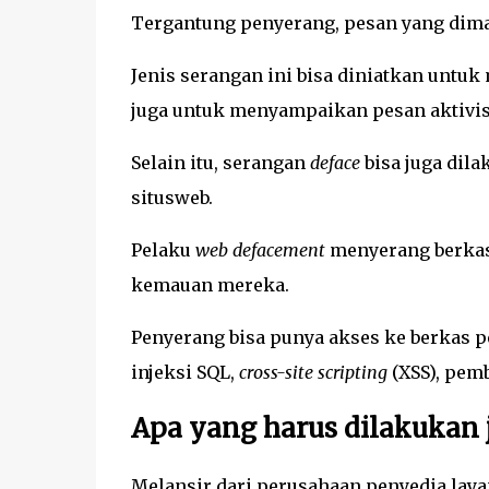
Tergantung penyerang, pesan yang di
Jenis serangan ini bisa diniatkan untuk
juga untuk menyampaikan pesan aktivi
Selain itu, serangan
deface
bisa juga dil
situsweb.
Pelaku
web defacement
menyerang berkas
kemauan mereka.
Penyerang bisa punya akses ke berkas p
injeksi SQL,
cross-site scripting
(XSS), pemb
Apa yang harus dilakukan j
Melansir dari perusahaan penyedia lay