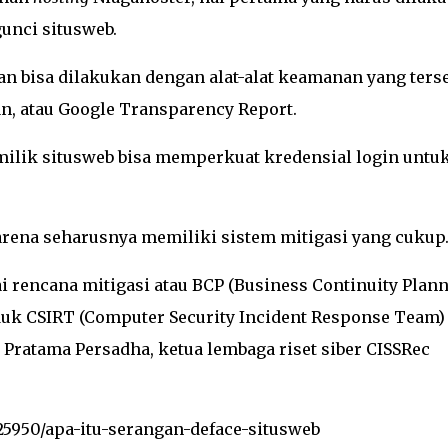
unci situsweb.
an bisa dilakukan dengan alat-alat keamanan yang ters
can, atau Google Transparency Report.
milik situsweb bisa memperkuat kredensial login untu
karena seharusnya memiliki sistem mitigasi yang cukup
rencana mitigasi atau BCP (Business Continuity Plann
nduk CSIRT (Computer Security Incident Response Team)
a Pratama Persadha, ketua lembaga riset siber CISSRec
5950/apa-itu-serangan-deface-situsweb