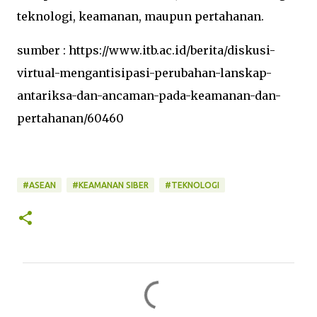
teknologi, keamanan, maupun pertahanan.
sumber : https://www.itb.ac.id/berita/diskusi-
virtual-mengantisipasi-perubahan-lanskap-
antariksa-dan-ancaman-pada-keamanan-dan-
pertahanan/60460
#ASEAN
#KEAMANAN SIBER
#TEKNOLOGI
C
o