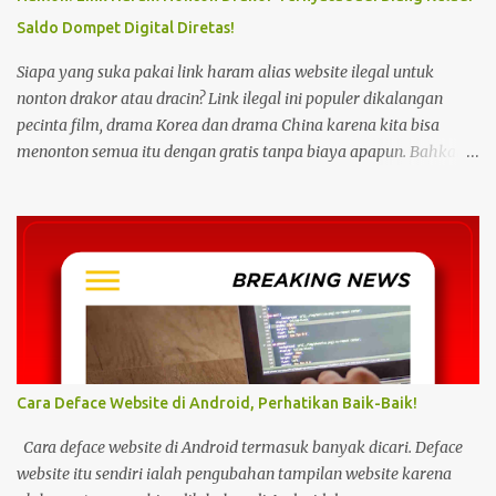
Saldo Dompet Digital Diretas!
Siapa yang suka pakai link haram alias website ilegal untuk
nonton drakor atau dracin? Link ilegal ini populer dikalangan
pecinta film, drama Korea dan drama China karena kita bisa
menonton semua itu dengan gratis tanpa biaya apapun. Bahkan
link ilegal ini juga mengunggah episode baru dengan kecepatan
yang sama dengan link legal berbayar. Namun kebiasaan tersebut
sepertinya harus dihentikan sekarang juga. Pasalnya menonton
film, konser, drama, atau apapun itu di situs tidak resmi disebut
bisa menjadi jalan masuk peretasan pada perangkat elektronik.
Pengalaman ini dibagikan oleh pengguna media sosial X,
@kdrama_menfess pada Selasa (23/2/2024) siang. Dalam
unggahannya, terlihat perangkat laptop yang diduga diretas
setelah digunakan untuk menonton di layanan streaming ilegal. "
Cara Deface Website di Android, Perhatikan Baik-Baik!
Web kayak gini bahaya gais buat hp dan laptop kalian bisa ada
virus juga. Coba deh kalian aware sama masalah kejahatan
Cara deface website di Android termasuk banyak dicari. Deface
cyberspace, google sendiri aja ," tulis unggahan. Dilansir dari
website itu sendiri ialah pengubahan tampilan website karena