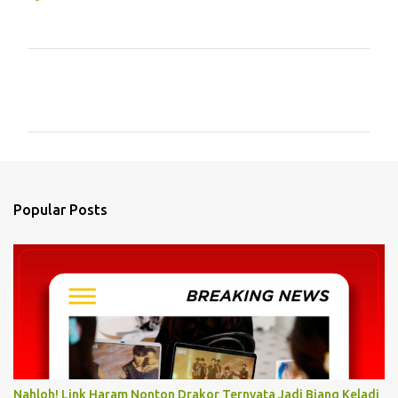
C
o
m
m
e
n
Popular Posts
t
s
Nahloh! Link Haram Nonton Drakor Ternyata Jadi Biang Keladi