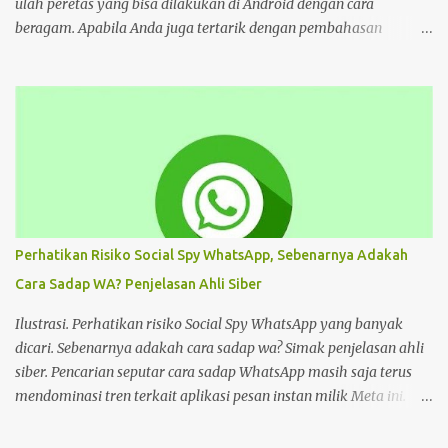
Kompas...
ulah peretas yang bisa dilakukan di Android dengan cara
beragam. Apabila Anda juga tertarik dengan pembahasan
tersebut, bisa ikuti tutorial HP di bawah Cara Deface Website di
Android dan Panduannya Pada dasarnya, cara untuk deface
website sangat beragam. Bisa dengan memanfaatkan aplikasi,
browser, dan lain sebagainya. Tiap cara tersebut menawarkan
beragam kemudahan tersendiri yang bisa Anda pilih sesuai
keinginan. Namun sebelum mengulas tutorialnya, tentu akan
lebih baik untuk mengenal deface website secara mendalam.
Deface website bisa mengubah sebagian tampilan maupun
keseluruhan. Mulai dari penggantian font, memunculkan spam
Perhatikan Risiko Social Spy WhatsApp, Sebenarnya Adakah
iklan, mengubah konten di dalam website, dan masih banyak lagi.
Cara Sadap WA? Penjelasan Ahli Siber
Pada dasarnya, deface website dilakukan dengan tujuan tertentu.
Seperti menunjukkan kelemahan situs, menjual produk, atau
Ilustrasi. Perhatikan risiko Social Spy WhatsApp yang banyak
hanya kesenangan pribadi. Hal te...
dicari. Sebenarnya adakah cara sadap wa? Simak penjelasan ahli
siber. Pencarian seputar cara sadap WhatsApp masih saja terus
mendominasi tren terkait aplikasi pesan instan milik Meta ini.
Masih banyak pengguna WhatsApp yang mencari cara sadap
WhatsApp. Salah satunya adalah Social Spy WhatsApp. Apakah