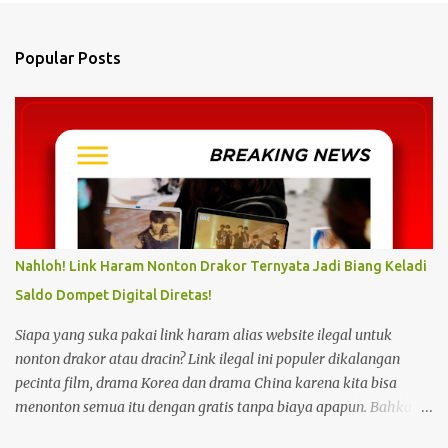
e
n
Popular Posts
t
s
Nahloh! Link Haram Nonton Drakor Ternyata Jadi Biang Keladi
Saldo Dompet Digital Diretas!
Siapa yang suka pakai link haram alias website ilegal untuk
nonton drakor atau dracin? Link ilegal ini populer dikalangan
pecinta film, drama Korea dan drama China karena kita bisa
menonton semua itu dengan gratis tanpa biaya apapun. Bahkan
link ilegal ini juga mengunggah episode baru dengan kecepatan