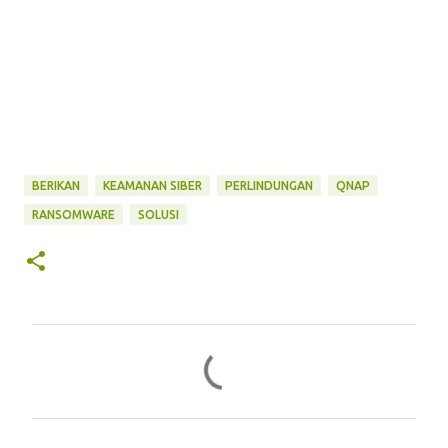
BERIKAN
KEAMANAN SIBER
PERLINDUNGAN
QNAP
RANSOMWARE
SOLUSI
C
o
m
m