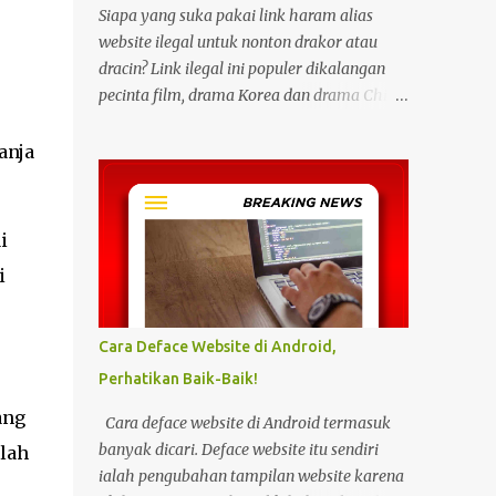
Siapa yang suka pakai link haram alias
website ilegal untuk nonton drakor atau
dracin? Link ilegal ini populer dikalangan
pecinta film, drama Korea dan drama China
karena kita bisa menonton semua itu
dengan gratis tanpa biaya apapun. Bahkan
anja
link ilegal ini juga mengunggah episode
baru dengan kecepatan yang sama dengan
link legal berbayar. Namun kebiasaan
i
tersebut sepertinya harus dihentikan
i
sekarang juga. Pasalnya menonton film,
konser, drama, atau apapun itu di situs tidak
resmi disebut bisa menjadi jalan masuk
Cara Deface Website di Android,
peretasan pada perangkat elektronik.
Perhatikan Baik-Baik!
Pengalaman ini dibagikan oleh pengguna
media sosial X, @kdrama_menfess pada
ang
Cara deface website di Android termasuk
Selasa (23/2/2024) siang. Dalam
banyak dicari. Deface website itu sendiri
mlah
unggahannya, terlihat perangkat laptop
ialah pengubahan tampilan website karena
yang diduga diretas setelah digunakan