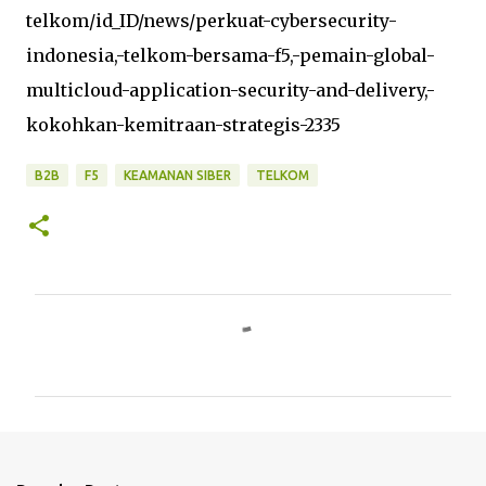
telkom/id_ID/news/perkuat-cybersecurity-
indonesia,-telkom-bersama-f5,-pemain-global-
multicloud-application-security-and-delivery,-
kokohkan-kemitraan-strategis-2335
B2B
F5
KEAMANAN SIBER
TELKOM
C
o
m
m
e
n