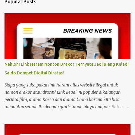
Popular Posts
t
s
Nahloh! Link Haram Nonton Drakor Ternyata Jadi Biang Keladi
Saldo Dompet Digital Diretas!
Siapa yang suka pakai link haram alias website ilegal untuk
nonton drakor atau dracin? Link ilegal ini populer dikalangan
pecinta film, drama Korea dan drama China karena kita bisa
menonton semua itu dengan gratis tanpa biaya apapun. Bahkan
link ilegal ini juga mengunggah episode baru dengan kecepatan
yang sama dengan link legal berbayar. Namun kebiasaan tersebut
sepertinya harus dihentikan sekarang juga. Pasalnya menonton