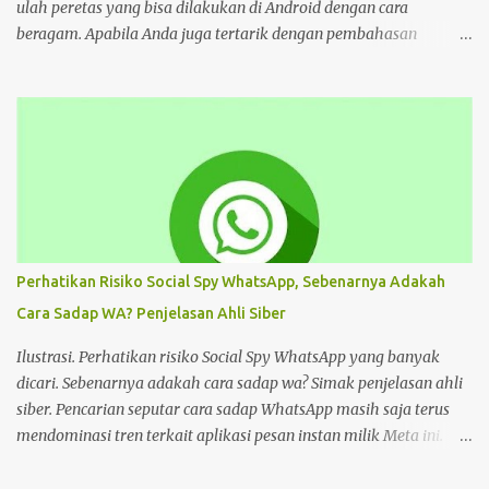
Kompas...
ulah peretas yang bisa dilakukan di Android dengan cara
beragam. Apabila Anda juga tertarik dengan pembahasan
tersebut, bisa ikuti tutorial HP di bawah Cara Deface Website di
Android dan Panduannya Pada dasarnya, cara untuk deface
website sangat beragam. Bisa dengan memanfaatkan aplikasi,
browser, dan lain sebagainya. Tiap cara tersebut menawarkan
beragam kemudahan tersendiri yang bisa Anda pilih sesuai
keinginan. Namun sebelum mengulas tutorialnya, tentu akan
lebih baik untuk mengenal deface website secara mendalam.
Deface website bisa mengubah sebagian tampilan maupun
keseluruhan. Mulai dari penggantian font, memunculkan spam
Perhatikan Risiko Social Spy WhatsApp, Sebenarnya Adakah
iklan, mengubah konten di dalam website, dan masih banyak lagi.
Cara Sadap WA? Penjelasan Ahli Siber
Pada dasarnya, deface website dilakukan dengan tujuan tertentu.
Seperti menunjukkan kelemahan situs, menjual produk, atau
Ilustrasi. Perhatikan risiko Social Spy WhatsApp yang banyak
hanya kesenangan pribadi. Hal te...
dicari. Sebenarnya adakah cara sadap wa? Simak penjelasan ahli
siber. Pencarian seputar cara sadap WhatsApp masih saja terus
mendominasi tren terkait aplikasi pesan instan milik Meta ini.
Masih banyak pengguna WhatsApp yang mencari cara sadap
WhatsApp. Salah satunya adalah Social Spy WhatsApp. Apakah