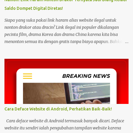
Saldo Dompet Digital Diretas!
Siapa yang suka pakai link haram alias website ilegal untuk
nonton drakor atau dracin? Link ilegal ini populer dikalangan
pecinta film, drama Korea dan drama China karena kita bisa
menonton semua itu dengan gratis tanpa biaya apapun. Bahkan
link ilegal ini juga mengunggah episode baru dengan kecepatan
yang sama dengan link legal berbayar. Namun kebiasaan tersebut
sepertinya harus dihentikan sekarang juga. Pasalnya menonton
film, konser, drama, atau apapun itu di situs tidak resmi disebut
bisa menjadi jalan masuk peretasan pada perangkat elektronik.
Pengalaman ini dibagikan oleh pengguna media sosial X,
@kdrama_menfess pada Selasa (23/2/2024) siang. Dalam
unggahannya, terlihat perangkat laptop yang diduga diretas
setelah digunakan untuk menonton di layanan streaming ilegal. "
Cara Deface Website di Android, Perhatikan Baik-Baik!
Web kayak gini bahaya gais buat hp dan laptop kalian bisa ada
virus juga. Coba deh kalian aware sama masalah kejahatan
Cara deface website di Android termasuk banyak dicari. Deface
cyberspace, google sendiri aja ," tulis unggahan. Dilansir dari
website itu sendiri ialah pengubahan tampilan website karena