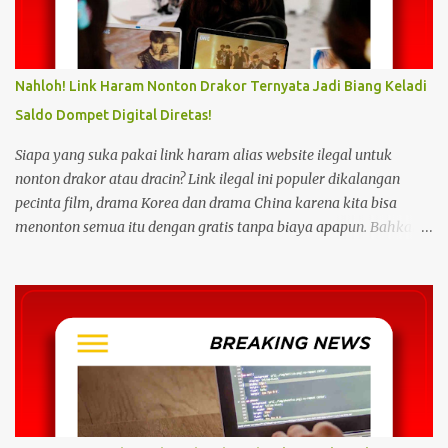
Nahloh! Link Haram Nonton Drakor Ternyata Jadi Biang Keladi
Saldo Dompet Digital Diretas!
Siapa yang suka pakai link haram alias website ilegal untuk
nonton drakor atau dracin? Link ilegal ini populer dikalangan
pecinta film, drama Korea dan drama China karena kita bisa
menonton semua itu dengan gratis tanpa biaya apapun. Bahkan
link ilegal ini juga mengunggah episode baru dengan kecepatan
yang sama dengan link legal berbayar. Namun kebiasaan tersebut
sepertinya harus dihentikan sekarang juga. Pasalnya menonton
film, konser, drama, atau apapun itu di situs tidak resmi disebut
bisa menjadi jalan masuk peretasan pada perangkat elektronik.
Pengalaman ini dibagikan oleh pengguna media sosial X,
@kdrama_menfess pada Selasa (23/2/2024) siang. Dalam
unggahannya, terlihat perangkat laptop yang diduga diretas
setelah digunakan untuk menonton di layanan streaming ilegal. "