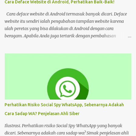
Cara Deface Website di Android, Perhatikan Baik-Baik!
Web kayak gini bahaya gais buat hp dan laptop kalian bisa ada
virus juga. Coba deh kalian aware sama masalah kejahatan
Cara deface website di Android termasuk banyak dicari. Deface
cyberspace, google sendiri aja ," tulis unggahan. Dilansir dari
website itu sendiri ialah pengubahan tampilan website karena
Kompas...
ulah peretas yang bisa dilakukan di Android dengan cara
beragam. Apabila Anda juga tertarik dengan pembahasan
tersebut, bisa ikuti tutorial HP di bawah Cara Deface Website di
Android dan Panduannya Pada dasarnya, cara untuk deface
website sangat beragam. Bisa dengan memanfaatkan aplikasi,
browser, dan lain sebagainya. Tiap cara tersebut menawarkan
beragam kemudahan tersendiri yang bisa Anda pilih sesuai
keinginan. Namun sebelum mengulas tutorialnya, tentu akan
lebih baik untuk mengenal deface website secara mendalam.
Deface website bisa mengubah sebagian tampilan maupun
keseluruhan. Mulai dari penggantian font, memunculkan spam
Perhatikan Risiko Social Spy WhatsApp, Sebenarnya Adakah
iklan, mengubah konten di dalam website, dan masih banyak lagi.
Cara Sadap WA? Penjelasan Ahli Siber
Pada dasarnya, deface website dilakukan dengan tujuan tertentu.
Seperti menunjukkan kelemahan situs, menjual produk, atau
Ilustrasi. Perhatikan risiko Social Spy WhatsApp yang banyak
hanya kesenangan pribadi. Hal te...
dicari. Sebenarnya adakah cara sadap wa? Simak penjelasan ahli