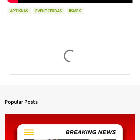
APTIKNAS
EVENTCERDAS
IISMEX
C
o
m
m
e
n
Popular Posts
t
s