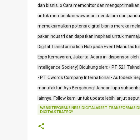
dan bisnis. o Cara memonitor dan mengoptimalkan p
untuk memberikan wawasan mendalam dan panduan p
memaksimalkan potensi digital bisnis mereka mela
pakar industri dan dapatkan inspirasi untuk memajuk
Digital Transformation Hub pada Event Manufacturi
Expo Kemayoran, Jakarta. Acara ini disponsori oleh:
Intelligence Society) Didukung oleh: • PT 521 Tekn
• PT. Qwords Company International • Autodesk Seger
manufaktur! Ayo Bergabung! Jangan lupa subscribe 
lainnya. Follow kami untuk update lebih lanjut seputa
WEBSITEFORBUSINESS DIGITALASSET TRANSFORMASIDI
DIGITALSTRATEGY