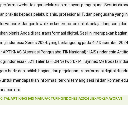
erforma website agar selalu siap melayani pengunjung. Sesi ini dira
raktis kepada pelaku bisnis, profesional IT, dan pengusaha yang in
lui website. Jangan lewatkan kesempatan untuk belajar langsung dari
an bisnis Anda di era transformasi digital. Sesi ini merupakan bagian 
ng Indonesia Series 2024, yang berlangsung pada 4-7 Desember 2024 d
 • APTIKNAS (Asosiasi Pengusaha TIK Nasional) • IAIS (Indonesia Artific
ologi Indonesia • 521 Talenta • ION Network • PT Synnex Metrodata Indo
a hadir dan jadilah bagian dari perjalanan transformasi digital di indu
untuk mendapatkan informasi terkini tentang sesi ini dan konten edu
r acara ini!
GITAL APTIKNAS IAIS MANUFACTURINGINDONESIA2024 JIEXPOKEMAYORAN