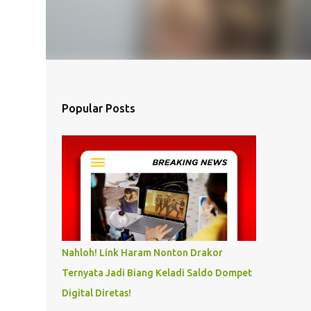
Popular Posts
Nahloh! Link Haram Nonton Drakor
Ternyata Jadi Biang Keladi Saldo Dompet
Digital Diretas!