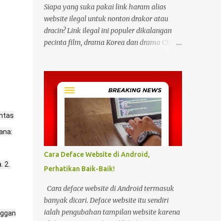
Siapa yang suka pakai link haram alias
website ilegal untuk nonton drakor atau
dracin? Link ilegal ini populer dikalangan
pecinta film, drama Korea dan drama China
karena kita bisa menonton semua itu
dengan gratis tanpa biaya apapun. Bahkan
link ilegal ini juga mengunggah episode
baru dengan kecepatan yang sama dengan
link legal berbayar. Namun kebiasaan
tersebut sepertinya harus dihentikan
untas
sekarang juga. Pasalnya menonton film,
ana:
konser, drama, atau apapun itu di situs tidak
resmi disebut bisa menjadi jalan masuk
Cara Deface Website di Android,
peretasan pada perangkat elektronik.
 2.
Perhatikan Baik-Baik!
Pengalaman ini dibagikan oleh pengguna
media sosial X, @kdrama_menfess pada
Cara deface website di Android termasuk
Selasa (23/2/2024) siang. Dalam
banyak dicari. Deface website itu sendiri
unggahannya, terlihat perangkat laptop
ialah pengubahan tampilan website karena
nggan
yang diduga diretas setelah digunakan