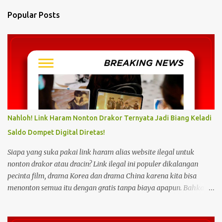
n
Popular Posts
t
s
Nahloh! Link Haram Nonton Drakor Ternyata Jadi Biang Keladi
Saldo Dompet Digital Diretas!
Siapa yang suka pakai link haram alias website ilegal untuk
nonton drakor atau dracin? Link ilegal ini populer dikalangan
pecinta film, drama Korea dan drama China karena kita bisa
menonton semua itu dengan gratis tanpa biaya apapun. Bahkan
link ilegal ini juga mengunggah episode baru dengan kecepatan
yang sama dengan link legal berbayar. Namun kebiasaan tersebut