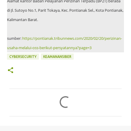
Alamat kantor Badan Pelayanan Perizinan Terpadu (BP2T) berada
di Jl. Sutoyo No.1, Parit Tokaya, Kec. Pontianak Sel., Kota Pontianak,
Kalimantan Barat.
sumber:
https://pontianak.tribunnews.com/2020/02/20/perizinan-
usaha-melalui-oss-berikut-persyatannya?page=3
CYBERSECURITY
KEAMANANSIBER
C
o
m
m
e