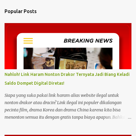
n
Popular Posts
t
s
Nahloh! Link Haram Nonton Drakor Ternyata Jadi Biang Keladi
Saldo Dompet Digital Diretas!
Siapa yang suka pakai link haram alias website ilegal untuk
nonton drakor atau dracin? Link ilegal ini populer dikalangan
pecinta film, drama Korea dan drama China karena kita bisa
menonton semua itu dengan gratis tanpa biaya apapun. Bahkan
link ilegal ini juga mengunggah episode baru dengan kecepatan
yang sama dengan link legal berbayar. Namun kebiasaan tersebut