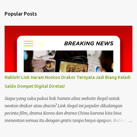
e
n
Popular Posts
t
s
Nahloh! Link Haram Nonton Drakor Ternyata Jadi Biang Keladi
Saldo Dompet Digital Diretas!
Siapa yang suka pakai link haram alias website ilegal untuk
nonton drakor atau dracin? Link ilegal ini populer dikalangan
pecinta film, drama Korea dan drama China karena kita bisa
menonton semua itu dengan gratis tanpa biaya apapun. Bahkan
link ilegal ini juga mengunggah episode baru dengan kecepatan
yang sama dengan link legal berbayar. Namun kebiasaan tersebut