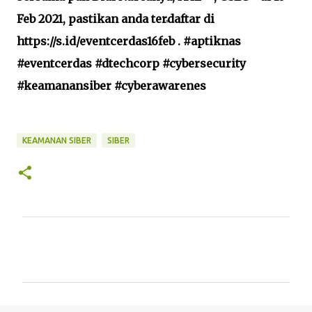
Feb 2021, pastikan anda terdaftar di
https://s.id/eventcerdas16feb . #aptiknas
#eventcerdas #dtechcorp #cybersecurity
#keamanansiber #cyberawarenes
KEAMANAN SIBER
SIBER
C
o
m
m