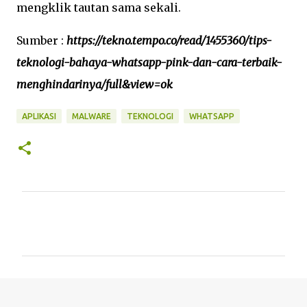
mengklik tautan sama sekali.
Sumber :
https://tekno.tempo.co/read/1455360/tips-
teknologi-bahaya-whatsapp-pink-dan-cara-terbaik-
menghindarinya/full&view=ok
APLIKASI
MALWARE
TEKNOLOGI
WHATSAPP
C
o
m
m
e