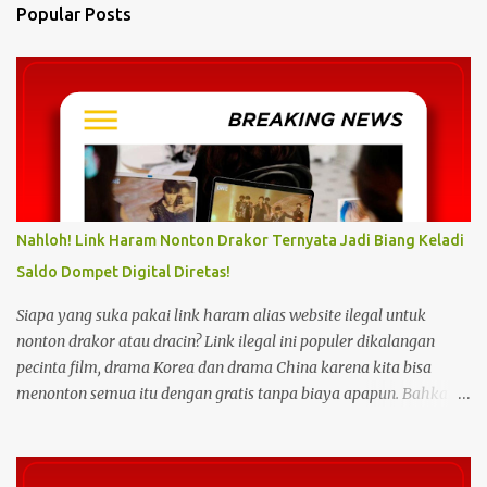
n
Popular Posts
t
s
Nahloh! Link Haram Nonton Drakor Ternyata Jadi Biang Keladi
Saldo Dompet Digital Diretas!
Siapa yang suka pakai link haram alias website ilegal untuk
nonton drakor atau dracin? Link ilegal ini populer dikalangan
pecinta film, drama Korea dan drama China karena kita bisa
menonton semua itu dengan gratis tanpa biaya apapun. Bahkan
link ilegal ini juga mengunggah episode baru dengan kecepatan
yang sama dengan link legal berbayar. Namun kebiasaan tersebut
sepertinya harus dihentikan sekarang juga. Pasalnya menonton