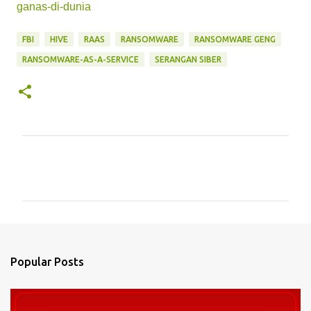
ganas-di-dunia
FBI
HIVE
RAAS
RANSOMWARE
RANSOMWARE GENG
RANSOMWARE-AS-A-SERVICE
SERANGAN SIBER
C
o
m
m
e
n
Popular Posts
t
s