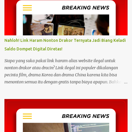
Nahloh! Link Haram Nonton Drakor Ternyata Jadi Biang Keladi
Saldo Dompet Digital Diretas!
Siapa yang suka pakai link haram alias website ilegal untuk
nonton drakor atau dracin? Link ilegal ini populer dikalangan
pecinta film, drama Korea dan drama China karena kita bisa
menonton semua itu dengan gratis tanpa biaya apapun. Bahkan
link ilegal ini juga mengunggah episode baru dengan kecepatan
yang sama dengan link legal berbayar. Namun kebiasaan tersebut
sepertinya harus dihentikan sekarang juga. Pasalnya menonton
film, konser, drama, atau apapun itu di situs tidak resmi disebut
bisa menjadi jalan masuk peretasan pada perangkat elektronik.
Pengalaman ini dibagikan oleh pengguna media sosial X,
@kdrama_menfess pada Selasa (23/2/2024) siang. Dalam