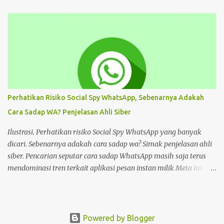
Android dan Panduannya Pada dasarnya, cara untuk deface
website sangat beragam. Bisa dengan memanfaatkan aplikasi,
browser, dan lain sebagainya. Tiap cara tersebut menawarkan
beragam kemudahan tersendiri yang bisa Anda pilih sesuai
keinginan. Namun sebelum mengulas tutorialnya, tentu akan
lebih baik untuk mengenal deface website secara mendalam.
Deface website bisa mengubah sebagian tampilan maupun
keseluruhan. Mulai dari penggantian font, memunculkan spam
Perhatikan Risiko Social Spy WhatsApp, Sebenarnya Adakah
iklan, mengubah konten di dalam website, dan masih banyak lagi.
Cara Sadap WA? Penjelasan Ahli Siber
Pada dasarnya, deface website dilakukan dengan tujuan tertentu.
Seperti menunjukkan kelemahan situs, menjual produk, atau
Ilustrasi. Perhatikan risiko Social Spy WhatsApp yang banyak
hanya kesenangan pribadi. Hal te...
dicari. Sebenarnya adakah cara sadap wa? Simak penjelasan ahli
siber. Pencarian seputar cara sadap WhatsApp masih saja terus
mendominasi tren terkait aplikasi pesan instan milik Meta ini.
Masih banyak pengguna WhatsApp yang mencari cara sadap
WhatsApp. Salah satunya adalah Social Spy WhatsApp. Apakah
Social Spy WhatsApp dan mengapa banyak yang mencari cara
sadap WhatsApp hanya dengan nomor telpon atau nomor wa ini?
Powered by Blogger