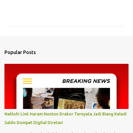
C
o
m
m
e
n
Popular Posts
t
s
Nahloh! Link Haram Nonton Drakor Ternyata Jadi Biang Keladi
Saldo Dompet Digital Diretas!