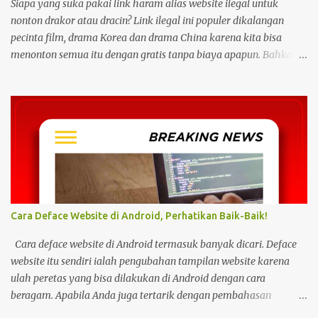
Siapa yang suka pakai link haram alias website ilegal untuk
nonton drakor atau dracin? Link ilegal ini populer dikalangan
pecinta film, drama Korea dan drama China karena kita bisa
menonton semua itu dengan gratis tanpa biaya apapun. Bahkan
link ilegal ini juga mengunggah episode baru dengan kecepatan
yang sama dengan link legal berbayar. Namun kebiasaan tersebut
sepertinya harus dihentikan sekarang juga. Pasalnya menonton
film, konser, drama, atau apapun itu di situs tidak resmi disebut
bisa menjadi jalan masuk peretasan pada perangkat elektronik.
Pengalaman ini dibagikan oleh pengguna media sosial X,
@kdrama_menfess pada Selasa (23/2/2024) siang. Dalam
unggahannya, terlihat perangkat laptop yang diduga diretas
setelah digunakan untuk menonton di layanan streaming ilegal. "
Cara Deface Website di Android, Perhatikan Baik-Baik!
Web kayak gini bahaya gais buat hp dan laptop kalian bisa ada
virus juga. Coba deh kalian aware sama masalah kejahatan
Cara deface website di Android termasuk banyak dicari. Deface
cyberspace, google sendiri aja ," tulis unggahan. Dilansir dari
website itu sendiri ialah pengubahan tampilan website karena
Kompas...
ulah peretas yang bisa dilakukan di Android dengan cara
beragam. Apabila Anda juga tertarik dengan pembahasan
tersebut, bisa ikuti tutorial HP di bawah Cara Deface Website di