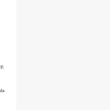
P,
da