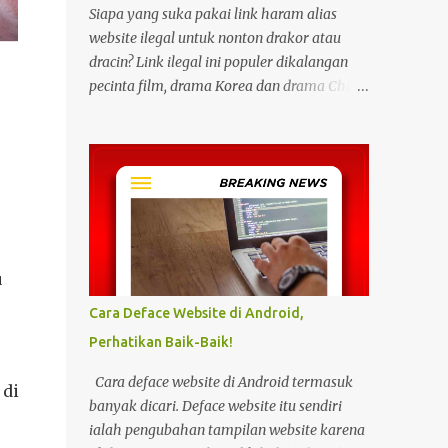
Siapa yang suka pakai link haram alias
website ilegal untuk nonton drakor atau
dracin? Link ilegal ini populer dikalangan
pecinta film, drama Korea dan drama China
karena kita bisa menonton semua itu
dengan gratis tanpa biaya apapun. Bahkan
link ilegal ini juga mengunggah episode
baru dengan kecepatan yang sama dengan
link legal berbayar. Namun kebiasaan
tersebut sepertinya harus dihentikan
sekarang juga. Pasalnya menonton film,
u
konser, drama, atau apapun itu di situs tidak
resmi disebut bisa menjadi jalan masuk
Cara Deface Website di Android,
peretasan pada perangkat elektronik.
Perhatikan Baik-Baik!
Pengalaman ini dibagikan oleh pengguna
media sosial X, @kdrama_menfess pada
Cara deface website di Android termasuk
 di
Selasa (23/2/2024) siang. Dalam
banyak dicari. Deface website itu sendiri
unggahannya, terlihat perangkat laptop
ialah pengubahan tampilan website karena
yang diduga diretas setelah digunakan