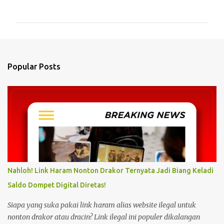
o
m
m
e
n
Popular Posts
t
s
Nahloh! Link Haram Nonton Drakor Ternyata Jadi Biang Keladi
Saldo Dompet Digital Diretas!
Siapa yang suka pakai link haram alias website ilegal untuk
nonton drakor atau dracin? Link ilegal ini populer dikalangan