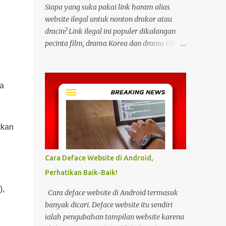
Siapa yang suka pakai link haram alias
website ilegal untuk nonton drakor atau
dracin? Link ilegal ini populer dikalangan
pecinta film, drama Korea dan drama China
karena kita bisa menonton semua itu
dengan gratis tanpa biaya apapun. Bahkan
link ilegal ini juga mengunggah episode
a
baru dengan kecepatan yang sama dengan
link legal berbayar. Namun kebiasaan
tersebut sepertinya harus dihentikan
tkan
sekarang juga. Pasalnya menonton film,
konser, drama, atau apapun itu di situs tidak
resmi disebut bisa menjadi jalan masuk
Cara Deface Website di Android,
peretasan pada perangkat elektronik.
Perhatikan Baik-Baik!
Pengalaman ini dibagikan oleh pengguna
media sosial X, @kdrama_menfess pada
),
Cara deface website di Android termasuk
Selasa (23/2/2024) siang. Dalam
banyak dicari. Deface website itu sendiri
unggahannya, terlihat perangkat laptop
ialah pengubahan tampilan website karena
yang diduga diretas setelah digunakan