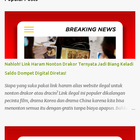
t
s
Nahloh! Link Haram Nonton Drakor Ternyata Jadi Biang Keladi
Saldo Dompet Digital Diretas!
Siapa yang suka pakai link haram alias website ilegal untuk
nonton drakor atau dracin? Link ilegal ini populer dikalangan
pecinta film, drama Korea dan drama China karena kita bisa
menonton semua itu dengan gratis tanpa biaya apapun. Bahkan
link ilegal ini juga mengunggah episode baru dengan kecepatan
yang sama dengan link legal berbayar. Namun kebiasaan tersebut
sepertinya harus dihentikan sekarang juga. Pasalnya menonton
film, konser, drama, atau apapun itu di situs tidak resmi disebut