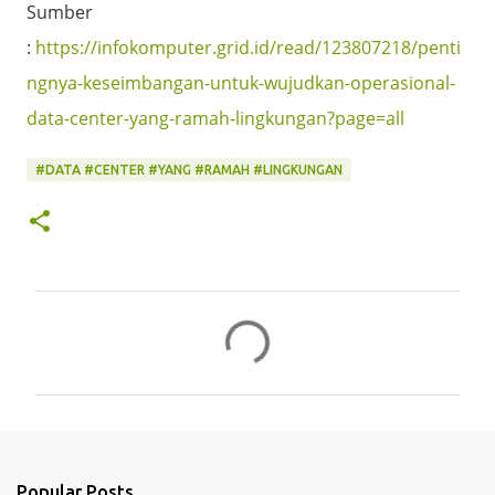
Sumber
:
https://infokomputer.grid.id/read/123807218/penti
ngnya-keseimbangan-untuk-wujudkan-operasional-
data-center-yang-ramah-lingkungan?page=all
#DATA #CENTER #YANG #RAMAH #LINGKUNGAN
C
o
m
m
e
n
Popular Posts