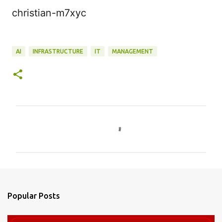
christian-m7xyc
AI
INFRASTRUCTURE
IT
MANAGEMENT
C
o
m
m
e
n
Popular Posts
t
s