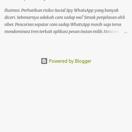
Pada dasarnya, deface website dilakukan dengan tujuan tertentu.
Seperti menunjukkan kelemahan situs, menjual produk, atau
Ilustrasi. Perhatikan risiko Social Spy WhatsApp yang banyak
hanya kesenangan pribadi. Hal te...
dicari. Sebenarnya adakah cara sadap wa? Simak penjelasan ahli
siber. Pencarian seputar cara sadap WhatsApp masih saja terus
mendominasi tren terkait aplikasi pesan instan milik Meta ini.
Masih banyak pengguna WhatsApp yang mencari cara sadap
WhatsApp. Salah satunya adalah Social Spy WhatsApp. Apakah
Social Spy WhatsApp dan mengapa banyak yang mencari cara
sadap WhatsApp hanya dengan nomor telpon atau nomor wa ini?
Powered by Blogger
Alasan paling sederhana adalah banyak yang mencari cara sadap
WhatsApp dengan nomor telpon termasuk Social Spy WhatsApp
karena mudah. Mudah, karena dalam klaim di website Social Spy
WhatsApp, pengguna cukup memasukkan nomor telpon yang
ingin diintip akun WA nya lalu dengan satu klik saja, langsung
bisa. Tapi, apakah Social Spy WhatsApp berhasil? Dan adakah
cara sadap WhatsApp lainnya? Selain Social Spy WhatsApp, ada
beberapa situs lain yang menawarkan hal serupa, seperti
WhatsApp Hack dan chatripe.com Dari penelusu...