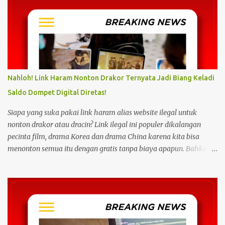
Nahloh! Link Haram Nonton Drakor Ternyata Jadi Biang Keladi
Saldo Dompet Digital Diretas!
Siapa yang suka pakai link haram alias website ilegal untuk
nonton drakor atau dracin? Link ilegal ini populer dikalangan
pecinta film, drama Korea dan drama China karena kita bisa
menonton semua itu dengan gratis tanpa biaya apapun. Bahkan
link ilegal ini juga mengunggah episode baru dengan kecepatan
yang sama dengan link legal berbayar. Namun kebiasaan tersebut
sepertinya harus dihentikan sekarang juga. Pasalnya menonton
film, konser, drama, atau apapun itu di situs tidak resmi disebut
bisa menjadi jalan masuk peretasan pada perangkat elektronik.
Pengalaman ini dibagikan oleh pengguna media sosial X,