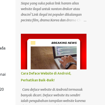
Siapa yang suka pakai link haram alias
website ilegal untuk nonton drakor atau
dracin? Link ilegal ini populer dikalangan
pecinta film, drama Korea dan drama China
karena kita bisa menonton semua itu
dengan gratis tanpa biaya apapun. Bahkan
link ilegal ini juga mengunggah episode
baru dengan kecepatan yang sama dengan
ada
link legal berbayar. Namun kebiasaan
tersebut sepertinya harus dihentikan
sekarang juga. Pasalnya menonton film,
konser, drama, atau apapun itu di situs tidak
resmi disebut bisa menjadi jalan masuk
Cara Deface Website di Android,
nai
peretasan pada perangkat elektronik.
Perhatikan Baik-Baik!
Pengalaman ini dibagikan oleh pengguna
media sosial X, @kdrama_menfess pada
20
Cara deface website di Android termasuk
Selasa (23/2/2024) siang. Dalam
banyak dicari. Deface website itu sendiri
unggahannya, terlihat perangkat laptop
ialah pengubahan tampilan website karena
yang diduga diretas setelah digunakan