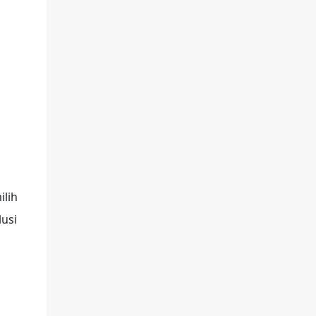
serupa, seperti WhatsApp Hack dan
chatripe.com Dari penelusu...
ilih
usi