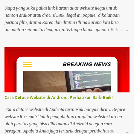
Siapa yang suka pakai link haram alias website ilegal untuk
nonton drakor atau dracin? Link ilegal ini populer dikalangan
pecinta film, drama Korea dan drama China karena kita bisa
menonton semua itu dengan gratis tanpa biaya apapun. Bahkan
link ilegal ini juga mengunggah episode baru dengan kecepatan
yang sama dengan link legal berbayar. Namun kebiasaan tersebut
sepertinya harus dihentikan sekarang juga. Pasalnya menonton
film, konser, drama, atau apapun itu di situs tidak resmi disebut
bisa menjadi jalan masuk peretasan pada perangkat elektronik.
Pengalaman ini dibagikan oleh pengguna media sosial X,
@kdrama_menfess pada Selasa (23/2/2024) siang. Dalam
unggahannya, terlihat perangkat laptop yang diduga diretas
setelah digunakan untuk menonton di layanan streaming ilegal. "
Cara Deface Website di Android, Perhatikan Baik-Baik!
Web kayak gini bahaya gais buat hp dan laptop kalian bisa ada
virus juga. Coba deh kalian aware sama masalah kejahatan
Cara deface website di Android termasuk banyak dicari. Deface
cyberspace, google sendiri aja ," tulis unggahan. Dilansir dari
website itu sendiri ialah pengubahan tampilan website karena
Kompas...
ulah peretas yang bisa dilakukan di Android dengan cara
beragam. Apabila Anda juga tertarik dengan pembahasan