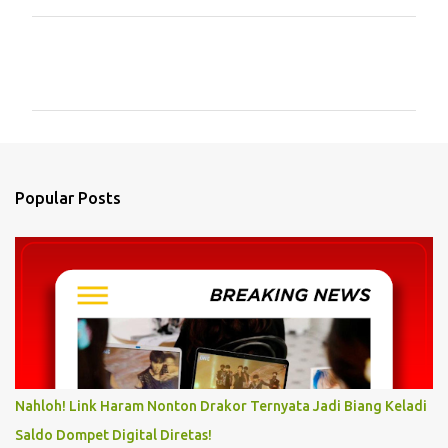
C
o
m
m
e
n
Popular Posts
t
s
Nahloh! Link Haram Nonton Drakor Ternyata Jadi Biang Keladi
Saldo Dompet Digital Diretas!