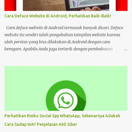
unggahannya, terlihat perangkat laptop yang diduga diretas
setelah digunakan untuk menonton di layanan streaming ilegal. "
Cara Deface Website di Android, Perhatikan Baik-Baik!
Web kayak gini bahaya gais buat hp dan laptop kalian bisa ada
virus juga. Coba deh kalian aware sama masalah kejahatan
Cara deface website di Android termasuk banyak dicari. Deface
cyberspace, google sendiri aja ," tulis unggahan. Dilansir dari
website itu sendiri ialah pengubahan tampilan website karena
Kompas...
ulah peretas yang bisa dilakukan di Android dengan cara
beragam. Apabila Anda juga tertarik dengan pembahasan
tersebut, bisa ikuti tutorial HP di bawah Cara Deface Website di
Android dan Panduannya Pada dasarnya, cara untuk deface
website sangat beragam. Bisa dengan memanfaatkan aplikasi,
browser, dan lain sebagainya. Tiap cara tersebut menawarkan
beragam kemudahan tersendiri yang bisa Anda pilih sesuai
keinginan. Namun sebelum mengulas tutorialnya, tentu akan
lebih baik untuk mengenal deface website secara mendalam.
Deface website bisa mengubah sebagian tampilan maupun
keseluruhan. Mulai dari penggantian font, memunculkan spam
Perhatikan Risiko Social Spy WhatsApp, Sebenarnya Adakah
iklan, mengubah konten di dalam website, dan masih banyak lagi.
Cara Sadap WA? Penjelasan Ahli Siber
Pada dasarnya, deface website dilakukan dengan tujuan tertentu.