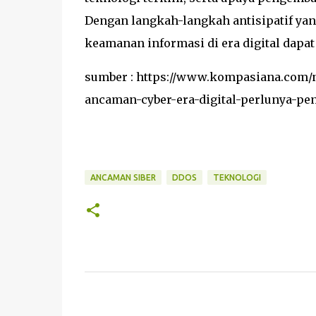
Dengan langkah-langkah antisipatif ya
keamanan informasi di era digital dapat
sumber : https://www.kompasiana.com/
ancaman-cyber-era-digital-perlunya-pe
ANCAMAN SIBER
DDOS
TEKNOLOGI
C
o