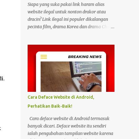
Siapa yang suka pakai link haram alias
website ilegal untuk nonton drakor atau
dracin? Link ilegal ini populer dikalangan
pecinta film, drama Korea dan drama China
karena kita bisa menonton semua itu
dengan gratis tanpa biaya apapun. Bahkan
link ilegal ini juga mengunggah episode
baru dengan kecepatan yang sama dengan
link legal berbayar. Namun kebiasaan
tersebut sepertinya harus dihentikan
i.
sekarang juga. Pasalnya menonton film,
konser, drama, atau apapun itu di situs tidak
resmi disebut bisa menjadi jalan masuk
Cara Deface Website di Android,
peretasan pada perangkat elektronik.
Perhatikan Baik-Baik!
Pengalaman ini dibagikan oleh pengguna
media sosial X, @kdrama_menfess pada
Cara deface website di Android termasuk
Selasa (23/2/2024) siang. Dalam
banyak dicari. Deface website itu sendiri
k
unggahannya, terlihat perangkat laptop
ialah pengubahan tampilan website karena
yang diduga diretas setelah digunakan