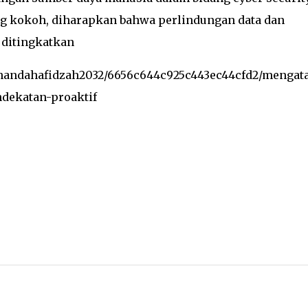
ng kokoh, diharapkan bahwa perlindungan data dan
 ditingkatkan
nandahafidzah2032/6656c644c925c443ec44cfd2/mengata
ndekatan-proaktif