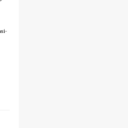
serupa, seperti WhatsApp Hack dan
chatripe.com Dari penelusu...
si-