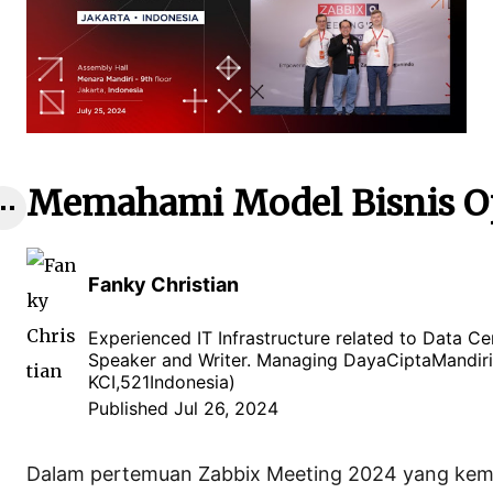
Memahami Model Bisnis O
F
Fanky Christian
a
n
Experienced IT Infrastructure related to Data Ce
Speaker and Writer. Managing DayaCiptaMandi
k
KCI,521Indonesia)
y
Published Jul 26, 2024
C
Dalam pertemuan Zabbix Meeting 2024 yang kema
h