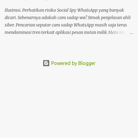
Pada dasarnya, deface website dilakukan dengan tujuan tertentu.
Seperti menunjukkan kelemahan situs, menjual produk, atau
Ilustrasi. Perhatikan risiko Social Spy WhatsApp yang banyak
hanya kesenangan pribadi. Hal te...
dicari. Sebenarnya adakah cara sadap wa? Simak penjelasan ahli
siber. Pencarian seputar cara sadap WhatsApp masih saja terus
mendominasi tren terkait aplikasi pesan instan milik Meta ini.
Masih banyak pengguna WhatsApp yang mencari cara sadap
WhatsApp. Salah satunya adalah Social Spy WhatsApp. Apakah
Social Spy WhatsApp dan mengapa banyak yang mencari cara
sadap WhatsApp hanya dengan nomor telpon atau nomor wa ini?
Powered by Blogger
Alasan paling sederhana adalah banyak yang mencari cara sadap
WhatsApp dengan nomor telpon termasuk Social Spy WhatsApp
karena mudah. Mudah, karena dalam klaim di website Social Spy
WhatsApp, pengguna cukup memasukkan nomor telpon yang
ingin diintip akun WA nya lalu dengan satu klik saja, langsung
bisa. Tapi, apakah Social Spy WhatsApp berhasil? Dan adakah
cara sadap WhatsApp lainnya? Selain Social Spy WhatsApp, ada
beberapa situs lain yang menawarkan hal serupa, seperti
WhatsApp Hack dan chatripe.com Dari penelusu...