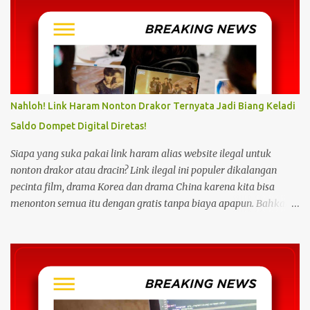
Nahloh! Link Haram Nonton Drakor Ternyata Jadi Biang Keladi
Saldo Dompet Digital Diretas!
Siapa yang suka pakai link haram alias website ilegal untuk
nonton drakor atau dracin? Link ilegal ini populer dikalangan
pecinta film, drama Korea dan drama China karena kita bisa
menonton semua itu dengan gratis tanpa biaya apapun. Bahkan
link ilegal ini juga mengunggah episode baru dengan kecepatan
yang sama dengan link legal berbayar. Namun kebiasaan tersebut
sepertinya harus dihentikan sekarang juga. Pasalnya menonton
film, konser, drama, atau apapun itu di situs tidak resmi disebut
bisa menjadi jalan masuk peretasan pada perangkat elektronik.
Pengalaman ini dibagikan oleh pengguna media sosial X,