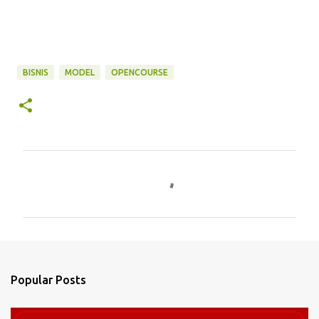
BISNIS
MODEL
OPENCOURSE
C
o
m
m
e
n
Popular Posts
t
s