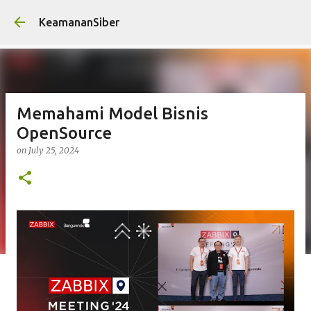
Skip to main conten
KeamananSiber
Memahami Model Bisnis
OpenSource
on
July 25, 2024