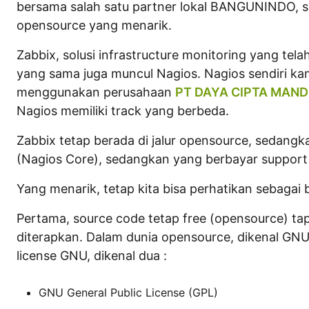
bersama salah satu partner lokal BANGUNINDO, sa
r
opensource yang menarik.
i
Zabbix, solusi infrastructure monitoring yang tel
s
yang sama juga muncul Nagios. Nagios sendiri ka
t
menggunakan perusahaan
PT DAYA CIPTA MANDI
i
Nagios memiliki track yang berbeda.
a
Zabbix tetap berada di jalur opensource, sedangk
n
(Nagios Core), sedangkan yang berbayar support
Yang menarik, tetap kita bisa perhatikan sebagai b
Pertama, source code tetap free (opensource) ta
diterapkan. Dalam dunia opensource, dikenal GNU 
license GNU, dikenal dua :
GNU General Public License (GPL)