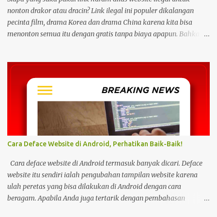
nonton drakor atau dracin? Link ilegal ini populer dikalangan
pecinta film, drama Korea dan drama China karena kita bisa
menonton semua itu dengan gratis tanpa biaya apapun. Bahkan
link ilegal ini juga mengunggah episode baru dengan kecepatan
yang sama dengan link legal berbayar. Namun kebiasaan tersebut
sepertinya harus dihentikan sekarang juga. Pasalnya menonton
film, konser, drama, atau apapun itu di situs tidak resmi disebut
bisa menjadi jalan masuk peretasan pada perangkat elektronik.
Pengalaman ini dibagikan oleh pengguna media sosial X,
@kdrama_menfess pada Selasa (23/2/2024) siang. Dalam
unggahannya, terlihat perangkat laptop yang diduga diretas
setelah digunakan untuk menonton di layanan streaming ilegal. "
Cara Deface Website di Android, Perhatikan Baik-Baik!
Web kayak gini bahaya gais buat hp dan laptop kalian bisa ada
virus juga. Coba deh kalian aware sama masalah kejahatan
Cara deface website di Android termasuk banyak dicari. Deface
cyberspace, google sendiri aja ," tulis unggahan. Dilansir dari
website itu sendiri ialah pengubahan tampilan website karena
Kompas...
ulah peretas yang bisa dilakukan di Android dengan cara
beragam. Apabila Anda juga tertarik dengan pembahasan
tersebut, bisa ikuti tutorial HP di bawah Cara Deface Website di