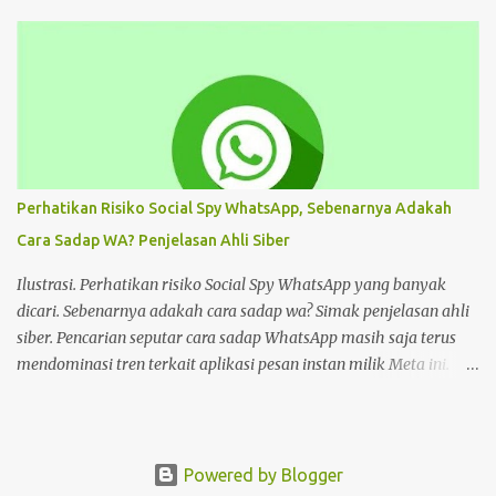
Android dan Panduannya Pada dasarnya, cara untuk deface
website sangat beragam. Bisa dengan memanfaatkan aplikasi,
browser, dan lain sebagainya. Tiap cara tersebut menawarkan
beragam kemudahan tersendiri yang bisa Anda pilih sesuai
keinginan. Namun sebelum mengulas tutorialnya, tentu akan
lebih baik untuk mengenal deface website secara mendalam.
Deface website bisa mengubah sebagian tampilan maupun
keseluruhan. Mulai dari penggantian font, memunculkan spam
Perhatikan Risiko Social Spy WhatsApp, Sebenarnya Adakah
iklan, mengubah konten di dalam website, dan masih banyak lagi.
Cara Sadap WA? Penjelasan Ahli Siber
Pada dasarnya, deface website dilakukan dengan tujuan tertentu.
Seperti menunjukkan kelemahan situs, menjual produk, atau
Ilustrasi. Perhatikan risiko Social Spy WhatsApp yang banyak
hanya kesenangan pribadi. Hal te...
dicari. Sebenarnya adakah cara sadap wa? Simak penjelasan ahli
siber. Pencarian seputar cara sadap WhatsApp masih saja terus
mendominasi tren terkait aplikasi pesan instan milik Meta ini.
Masih banyak pengguna WhatsApp yang mencari cara sadap
WhatsApp. Salah satunya adalah Social Spy WhatsApp. Apakah
Social Spy WhatsApp dan mengapa banyak yang mencari cara
sadap WhatsApp hanya dengan nomor telpon atau nomor wa ini?
Powered by Blogger