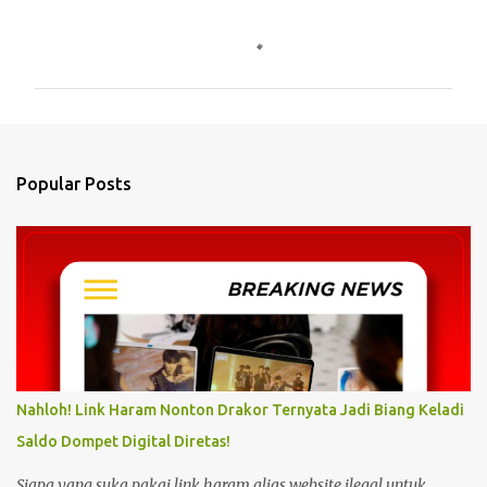
C
o
m
m
e
n
Popular Posts
t
s
Nahloh! Link Haram Nonton Drakor Ternyata Jadi Biang Keladi
Saldo Dompet Digital Diretas!
Siapa yang suka pakai link haram alias website ilegal untuk